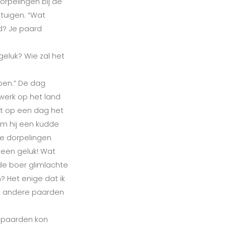
rpelingen bij de
tuigen. “Wat
nd? Je paard
geluk? Wie zal het
open.” De dag
werk op het land
ot op een dag het
am hij een kudde
e dorpelingen
een geluk! Wat
de boer glimlachte
n? Het enige dat ik
ien andere paarden
e paarden kon