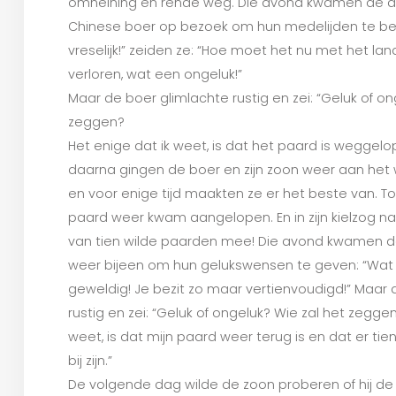
omheining en rende weg. Die avond kwamen de do
Chinese boer op bezoek om hun medelijden te be
vreselijk!” zeiden ze: “Hoe moet het nu met het la
verloren, wat een ongeluk!”
Maar de boer glimlachte rustig en zei: “Geluk of on
zeggen?
Het enige dat ik weet, is dat het paard is weggel
daarna gingen de boer en zijn zoon weer aan het 
en voor enige tijd maakten ze er het beste van. T
paard weer kwam aangelopen. En in zijn kielzog n
van tien wilde paarden mee! Die avond kwamen d
weer bijeen om hun gelukswensen te geven: “Wat 
geweldig! Je bezit zo maar vertienvoudigd!” Maar 
rustig en zei: “Geluk of ongeluk? Wie zal het zegge
weet, is dat mijn paard weer terug is en dat er t
bij zijn.”
De volgende dag wilde de zoon proberen of hij d