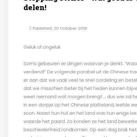
delen!
Published: 20 October 2019
Geluk of ongeluk
Soms gebeuren er dingen waarvan je denkt: “Waar
verdiend!” De volgende parabel uit de Chinese trad
er aan dat we vaak veel te snel oordeling en bet
dat we misschien beter bij het heden kunnen blijven
weet niemand wat morgen brengt … dus wie zal h
In een dorpje op het Chinese platteland, leefde ee
zoon. Naast hun hut en het land was hun enige bez
waarde het paard. Zo konden ze het land bewerken
bescheidenheid rondkomen. Op een dag brak het