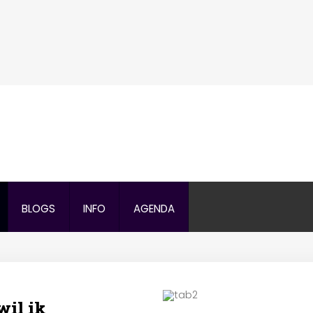
Search
our Site
BLOGS
INFO
AGENDA
wil ik