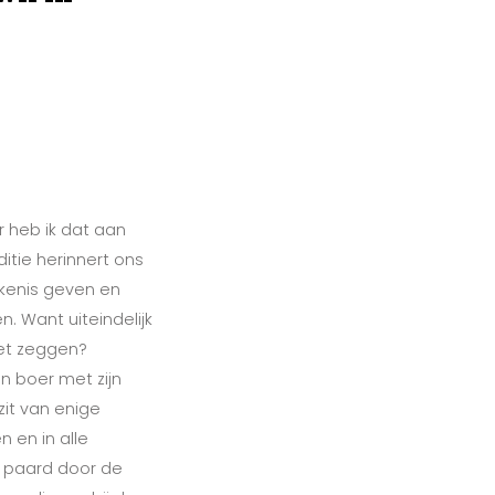
 heb ik dat aan
itie herinnert ons
ekenis geven en
. Want uiteindelijk
et zeggen?
n boer met zijn
it van enige
 en in alle
 paard door de