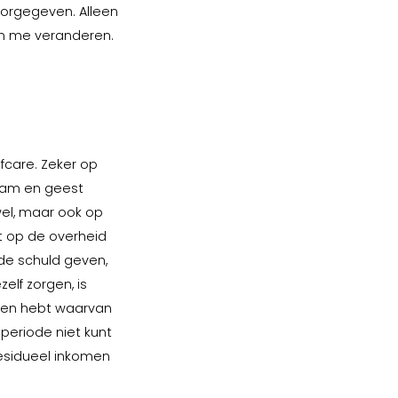
oorgegeven. Alleen
 in me veranderen.
fcare. Zeker op
haam en geest
wel, maar ook op
et op de overheid
 de schuld geven,
elf zorgen, is
ten hebt waarvan
 periode niet kunt
 residueel inkomen