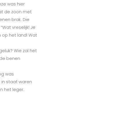
ze was hier
dat de zoon met
enen brak. Die
Wat vreselijk! Je
n op het land! Wat
geluk? Wie zal het
eide benen
log was
 in staat waren
n het leger.