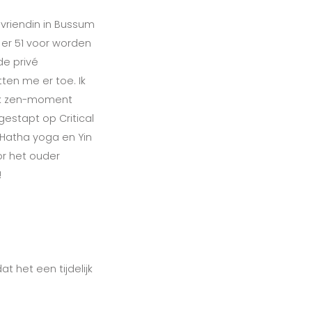
 vriendin in Bussum
 er 51 voor worden
de privé
tten me er toe. Ik
ijk zen-moment
ngestapt op Critical
 Hatha yoga en Yin
r het ouder
!
t het een tijdelijk