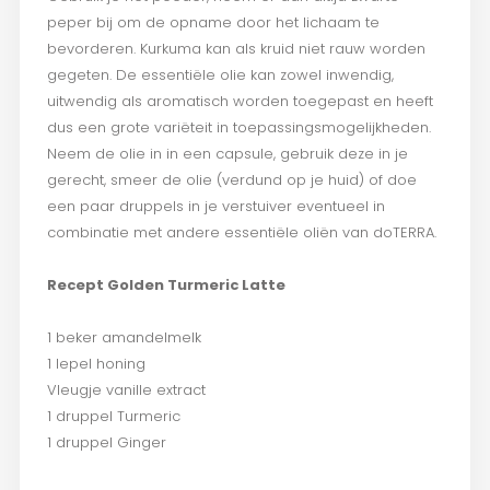
peper bij om de opname door het lichaam te
bevorderen. Kurkuma kan als kruid niet rauw worden
gegeten. De essentiële olie kan zowel inwendig,
uitwendig als aromatisch worden toegepast en heeft
dus een grote variëteit in toepassingsmogelijkheden.
Neem de olie in in een capsule, gebruik deze in je
gerecht, smeer de olie (verdund op je huid) of doe
een paar druppels in je verstuiver eventueel in
combinatie met andere essentiële oliën van doTERRA.
Recept Golden Turmeric Latte
1 beker amandelmelk
1 lepel honing
Vleugje vanille extract
1 druppel Turmeric
1 druppel Ginger