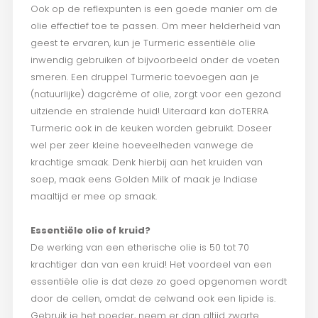
Ook op de reflexpunten is een goede manier om de
olie effectief toe te passen. Om meer helderheid van
geest te ervaren, kun je Turmeric essentiële olie
inwendig gebruiken of bijvoorbeeld onder de voeten
smeren. Een druppel Turmeric toevoegen aan je
(natuurlijke) dagcrème of olie, zorgt voor een gezond
uitziende en stralende huid! Uiteraard kan doTERRA
Turmeric ook in de keuken worden gebruikt. Doseer
wel per zeer kleine hoeveelheden vanwege de
krachtige smaak. Denk hierbij aan het kruiden van
soep, maak eens Golden Milk of maak je Indiase
maaltijd er mee op smaak.
Essentiële olie of kruid?
De werking van een etherische olie is 50 tot 70
krachtiger dan van een kruid! Het voordeel van een
essentiële olie is dat deze zo goed opgenomen wordt
door de cellen, omdat de celwand ook een lipide is.
Gebruik je het poeder, neem er dan altijd zwarte