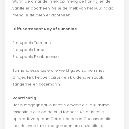
Warm de amandel melk op, meng de honing en de
vanille er doorheen. Als je de melk van het vuur haalt,
meng je de oliën er doorheen.
Diffuserrecept Ray of Sunshine
3 druppels Turmeric
4 druppels Lemon
3 druppels Frankincense
Turmeric essentiële olie werkt goed samen met
Ginger, Pink Pepper, citrus- en kruidenoliën zoals
Tangerine en Rozemarijn.
Voorzichtig
Het is mogelijk dat je irritatie ervaart als je Kurkuma
essentiële olie op de huid toepast. Als er irritatie
optreedt, voeg dan Gefractioneerde Cocosnootolie
toe. Het wordt niet aangeraden om deze olie te