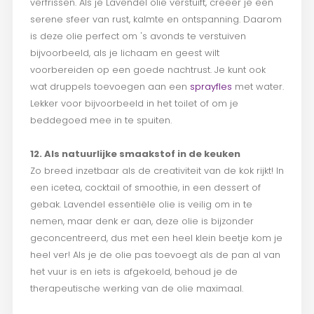
verfrissen. Als je Lavendel olie verstuift, creëer je een
serene sfeer van rust, kalmte en ontspanning. Daarom
is deze olie perfect om 's avonds te verstuiven
bijvoorbeeld, als je lichaam en geest wilt
voorbereiden op een goede nachtrust. Je kunt ook
wat druppels toevoegen aan een
sprayfles
met water.
Lekker voor bijvoorbeeld in het toilet of om je
beddegoed mee in te spuiten.
12. Als natuurlijke smaakstof in de keuken
Zo breed inzetbaar als de creativiteit van de kok rijkt! In
een icetea, cocktail of smoothie, in een dessert of
gebak. Lavendel essentiële olie is veilig om in te
nemen, maar denk er aan, deze olie is bijzonder
geconcentreerd, dus met een heel klein beetje kom je
heel ver! Als je de olie pas toevoegt als de pan al van
het vuur is en iets is afgekoeld, behoud je de
therapeutische werking van de olie maximaal.