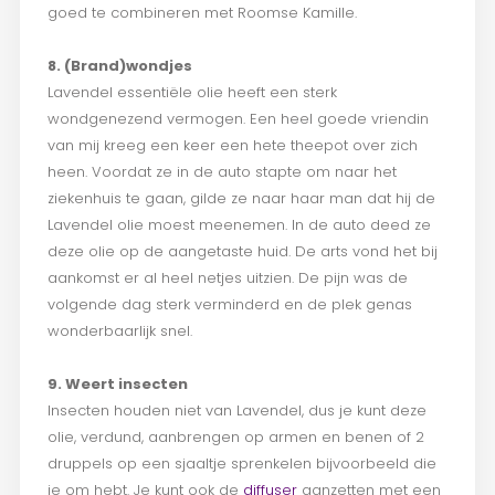
goed te combineren met Roomse Kamille.
8. (Brand)wondjes
Lavendel essentiële olie heeft een sterk
wondgenezend vermogen. Een heel goede vriendin
van mij kreeg een keer een hete theepot over zich
heen. Voordat ze in de auto stapte om naar het
ziekenhuis te gaan, gilde ze naar haar man dat hij de
Lavendel olie moest meenemen. In de auto deed ze
deze olie op de aangetaste huid. De arts vond het bij
aankomst er al heel netjes uitzien. De pijn was de
volgende dag sterk verminderd en de plek genas
wonderbaarlijk snel.
9. Weert insecten
Insecten houden niet van Lavendel, dus je kunt deze
olie, verdund, aanbrengen op armen en benen of 2
druppels op een sjaaltje sprenkelen bijvoorbeeld die
je om hebt. Je kunt ook de
diffuser
aanzetten met een