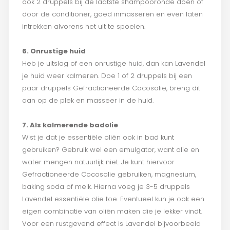
ook 2 druppels bij de laatste shampooronde doen of
door de conditioner, goed inmasseren en even laten
intrekken alvorens het uit te spoelen.
6. Onrustige huid
Heb je uitslag of een onrustige huid, dan kan Lavendel
je huid weer kalmeren. Doe 1 of 2 druppels bij een
paar druppels Gefractioneerde Cocosolie, breng dit
aan op de plek en masseer in de huid.
7. Als kalmerende badolie
Wist je dat je essentiële oliën ook in bad kunt
gebruiken? Gebruik wel een emulgator, want olie en
water mengen natuurlijk niet. Je kunt hiervoor
Gefractioneerde Cocosolie gebruiken, magnesium,
baking soda of melk. Hierna voeg je 3-5 druppels
Lavendel essentiële olie toe. Eventueel kun je ook een
eigen combinatie van oliën maken die je lekker vindt.
Voor een rustgevend effect is Lavendel bijvoorbeeld